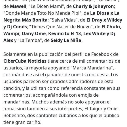
de
Mawell
; "Le Dicen Mami", de
Charly & Johayron
;
"Donde Manda Toto No Manda Pipi", de
La Diosa x La
Negrita Más Bonita
; "Salva Vidas", de
El Dray x Wildey
y Dj Conds
; "Tienes Que Nacer de Nuevo", de
El Chulo,
Wampi, Dany Ome, Kevincito El 13, Lex White y Dj
Alex
y "La Temba", de
Seidy La Niña
.
Solamente en la publicación del perfil de Facebook de
CiberCuba Noticias
tiene cerca de mil comentarios de
usuarios, la mayoría apoyando "Marca Mandarina",
coronándose así el ganador de nuestra encuesta. Los
usuarios parecen ser grandes admiradores de esta
canción, y la utilizan como referencia constante en sus
comentarios, acompañándola con emojis de
mandarinas. Muchos además no solo apoyaron el
tema, sino también a sus intérpretes, El Taiger y Oniel
Bebeshito, dos cantantes cubanos a los que el público
tiene gran cariño.