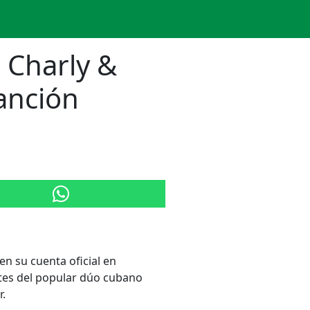
 Charly &
anción
n su cuenta oficial en
ntes del popular dúo cubano
r.