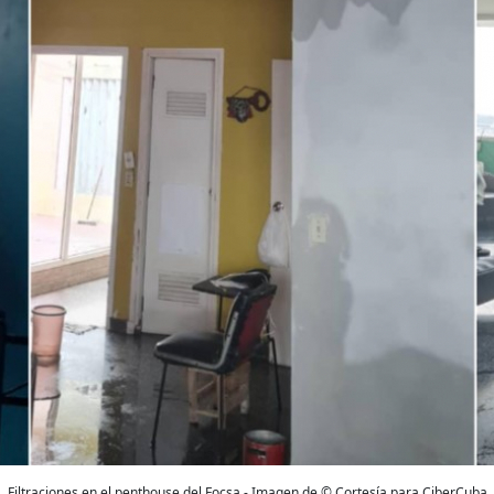
Filtraciones en el penthouse del Focsa - Imagen de © Cortesía para CiberCuba