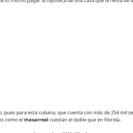
 lo mismo pagar la hipoteca de una casa que la renta de u
o, pues para esta cubana, que cuenta con más de 254 mil seg
os como el
masarreal
cuestan el doble que en Florida.