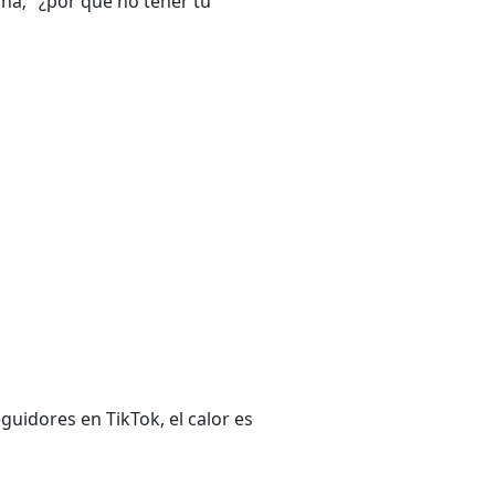
na; "¿por qué no tener tu
uidores en TikTok, el calor es