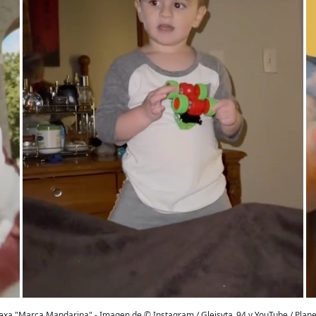
exa "Marca Mandarina" - Imagen de © Instagram / Gleisyta_94 y YouTube / Plan