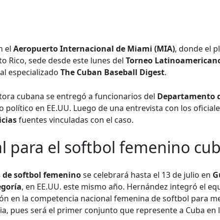
n el
Aeropuerto Internacional de Miami (MIA)
, donde el p
to Rico, sede desde este lunes del
Torneo Latinoamericano
tal especializado
The Cuban Baseball Digest
.
uctora cubana se entregó a funcionarios del
Departamento d
lo político en EE.UU. Luego de una entrevista con los oficia
icias
fuentes vinculadas con el caso.
al para el softbol femenino cu
 de softbol femenino
se celebrará hasta el 13 de julio en
G
egoría
, en EE.UU. este mismo año. Hernández integró el eq
 en la competencia nacional femenina de softbol para me
ia, pues será el primer conjunto que represente a Cuba en la