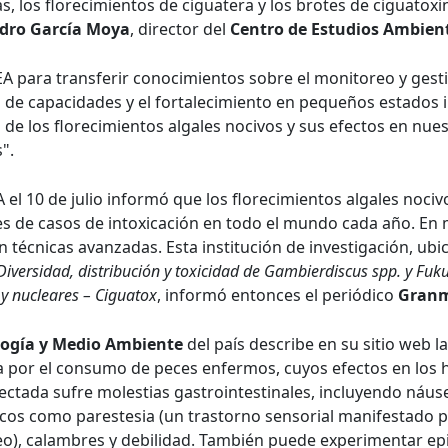
, los florecimientos de ciguatera y los brotes de ciguatox
dro García Moya
, director del
Centro de Estudios Ambient
AIEA para transferir conocimientos sobre el monitoreo y ges
 de capacidades y el fortalecimiento en pequeños estados i
 de los florecimientos algales nocivos y sus efectos en nue
".
 el 10 de julio informó que los florecimientos algales nocivo
es de casos de intoxicación en todo el mundo cada año. En
on técnicas avanzadas. Esta institución de investigación, ubi
Diversidad, distribución y toxicidad de Gambierdiscus spp. y Fuk
 y nucleares – Ciguatox
, informó entonces el periódico
Gran
ología y Medio Ambiente
del país describe en su sitio web 
da por el consumo de peces enfermos, cuyos efectos en los
fectada sufre molestias gastrointestinales, incluyendo náuse
cos como parestesia (un trastorno sensorial manifestado 
), calambres y debilidad. También puede experimentar epi