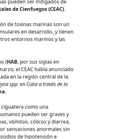
inas pueden ser mitigados de
ales de Cienfuegos (CEAC)
.
tión de toxinas marinas son un
nsulares en desarrollo, y tienen
stros entornos marinos y las
s (
HAB
, por sus siglas en
 marzo, el CEAC había anunciado
cada en la región central de la
uyoa spp. en Cuba a través de la
ma
.
la ciguatera como una
 humanos pueden ser graves y
as, vómitos, cólicos y diarrea,
por sensaciones anormales sin
sodios de hipotensión e