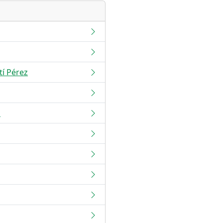
tí Pérez
o