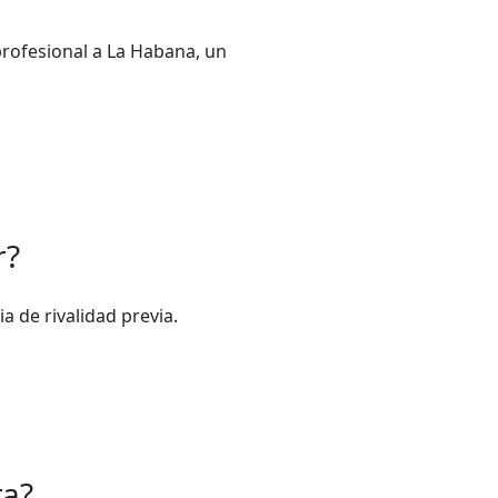
rofesional a La Habana, un
r?
a de rivalidad previa.
ra?