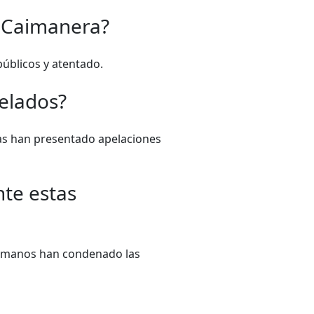
e Caimanera?
úblicos y atentado.
celados?
ias han presentado apelaciones
te estas
Humanos han condenado las