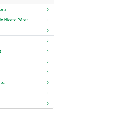
era
de Niceto Pérez
z
nez