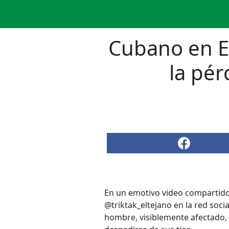
Cubano en Es
la pér
En un emotivo video compartid
@triktak_eltejano en la red soc
hombre, visiblemente afectado,