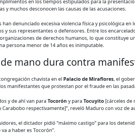
plimientos en los tiempos estipulados para la presentació
ras y muchos desconocen las causas de las acusaciones.
s han denunciado excesiva violencia física y psicológica en 
os y sus representantes o defensores. Entre los encarcela
 organizaciones de derechos humanos, lo que constituye una 
na persona menor de 14 años es inimputable.
 de mano dura contra manifes
congregación chavista en el
Palacio de Miraflores
, el gob
os manifestantes que protestan por el fraude en las pasad
os y de ahí van para
Tocorón
y para
Tocuyito
[cárceles de
 y Carabobo respectivamente]”, reveló Maduro con voz de a
idores, el dictador pidió “máximo castigo” para los deteni
e va a haber es Tocorón”.