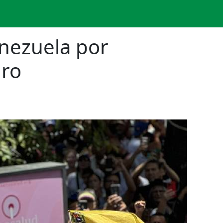
enezuela por
uro