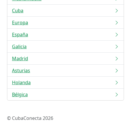
Cuba
Europa
España
Galicia
Madrid
Asturias
Holanda
Bélgica
© CubaConecta 2026