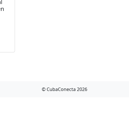
l
en
© CubaConecta 2026