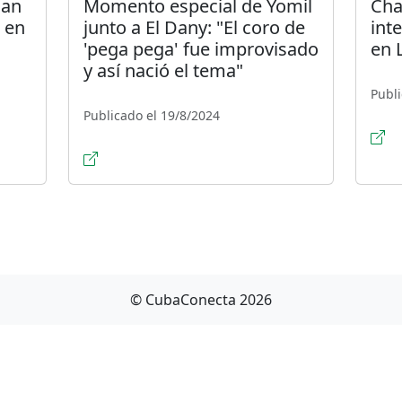
nan
Momento especial de Yomil
Cha
 en
junto a El Dany: "El coro de
int
'pega pega' fue improvisado
en 
y así nació el tema"
Publi
Publicado el 19/8/2024
© CubaConecta 2026