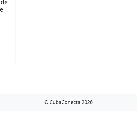
nde
re
© CubaConecta 2026