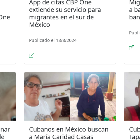
App de citas CBP One
Mig
extiende su servicio para
a b
 One
migrantes en el sur de
ban
México
Publi
Publicado el 18/8/2024
onar
Cubanos en México buscan
Cub
de
a María Caridad Casas
Tap