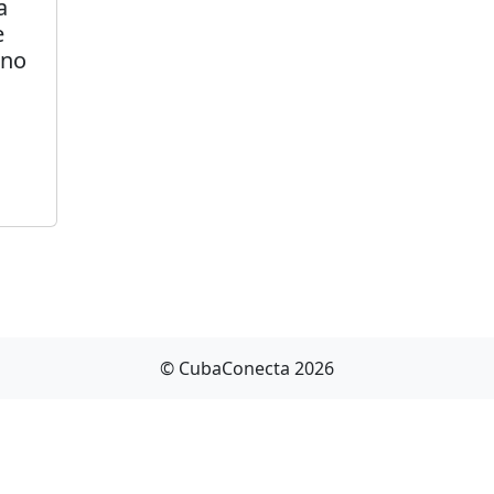
a
e
 no
© CubaConecta 2026