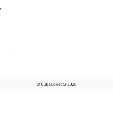
s
s
© CubaConecta 2026