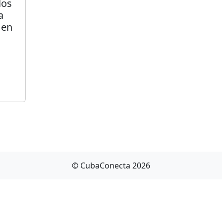
los
a
 en
© CubaConecta 2026