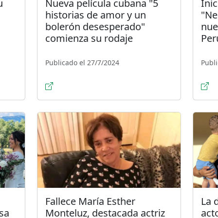
u
Nueva película cubana "5
Ini
historias de amor y un
"Ne
bolerón desesperado"
nue
comienza su rodaje
Per
Publicado el 27/7/2024
Publi
Fallece María Esther
La 
sa
Monteluz, destacada actriz
act