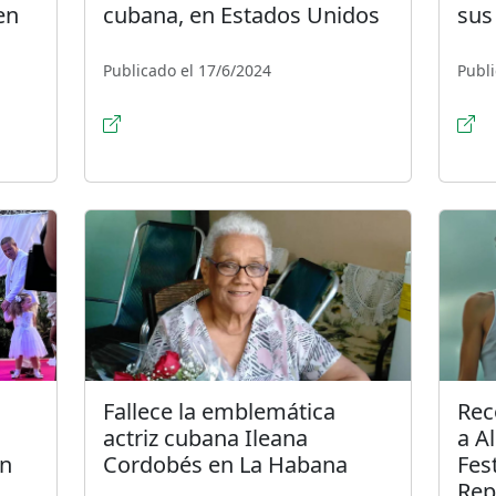
en
cubana, en Estados Unidos
sus
Publicado el 17/6/2024
Publi
Fallece la emblemática
Rec
actriz cubana Ileana
a A
en
Cordobés en La Habana
Fes
Rep