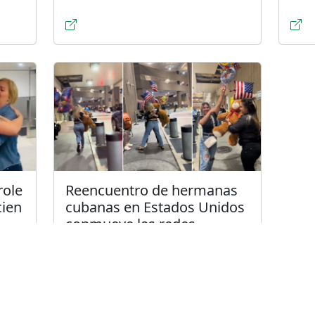
role
Reencuentro de hermanas
cien
cubanas en Estados Unidos
conmueve las redes
sociales
Publicado el 29/5/2024