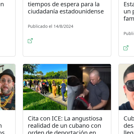
én
tiempos de espera para la
Est
ciudadanía estadounidense
un 
fam
Publicado el 14/8/2024
Publi
Cita con ICE: La angustiosa
Cub
n
realidad de un cubano con
des
os
orden de deportación en
lle