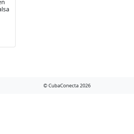
en
alsa
© CubaConecta 2026