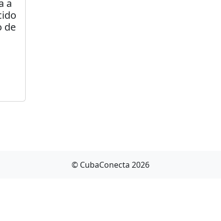
a a
cido
o de
© CubaConecta 2026