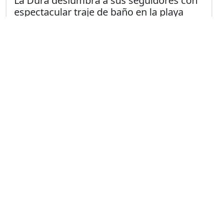
La Dura deslumbra a sus seguidores con
espectacular traje de baño en la playa
Publicado el 25/5/2024