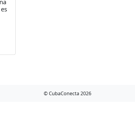
ana
 es
© CubaConecta 2026