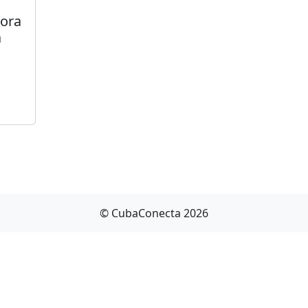
dora
a
© CubaConecta 2026