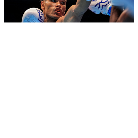
Erislandy Álvarez se proyecta como futuro
campeón olímpico en París 2024
Publicado el 29/7/2024