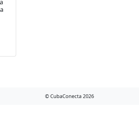
a
da
© CubaConecta 2026