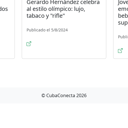
Gerardo Hernández celebra
Jov
dos
al estilo olímpico: lujo,
emo
tabaco y "rifle"
beb
sup
Publicado el 5/8/2024
Publi
© CubaConecta 2026