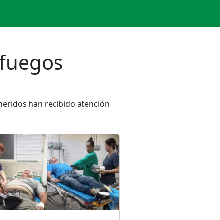
nfuegos
 heridos han recibido atención