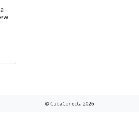
ia
hew
© CubaConecta 2026