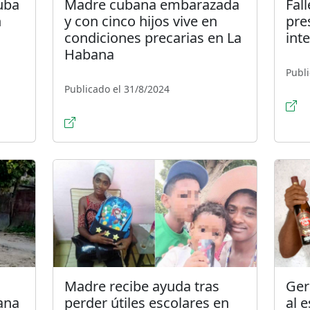
uba
Madre cubana embarazada
Fal
n
y con cinco hijos vive en
pres
condiciones precarias en La
int
Habana
Publi
Publicado el 31/8/2024
Madre recibe ayuda tras
Ger
ana
perder útiles escolares en
al e