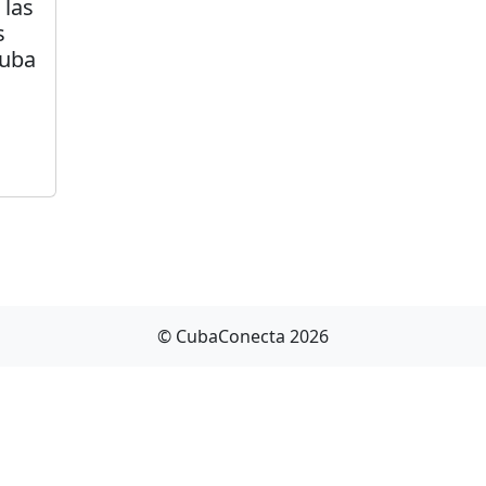
 las
s
Cuba
© CubaConecta 2026