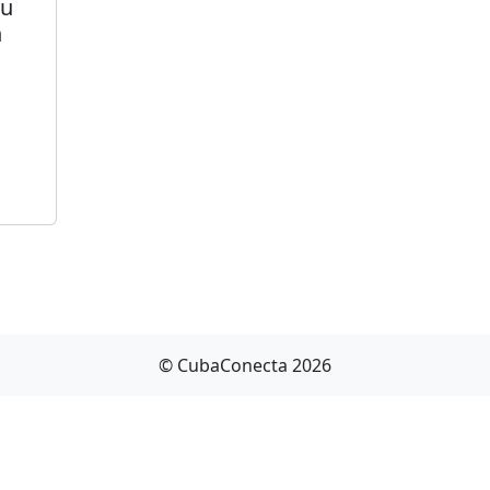
su
n
© CubaConecta 2026