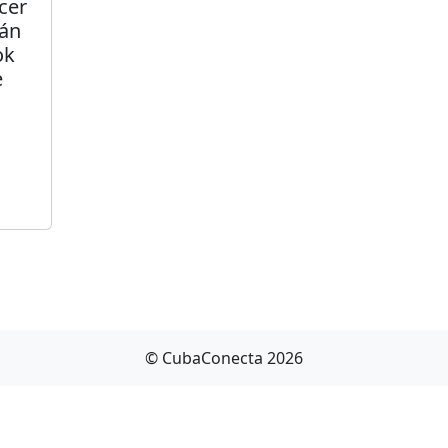
cer
mán
ok
e
© CubaConecta 2026