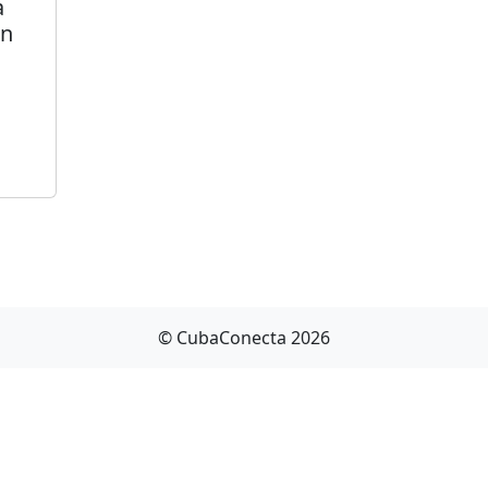
a
en
© CubaConecta 2026