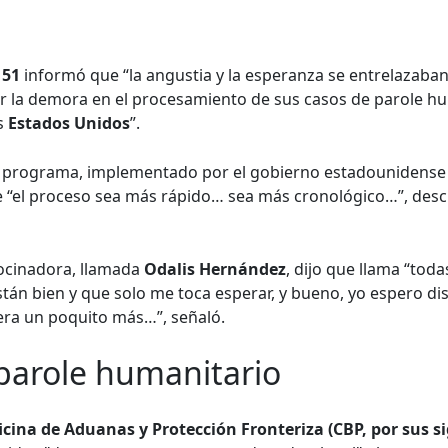
 51
informó que “la angustia y la esperanza se entrelazaban
 la demora en el procesamiento de sus casos de parole hu
os
Estados Unidos
”.
te programa, implementado por el gobierno estadounidense
 “el proceso sea más rápido… sea más cronológico…”, descri
rocinadora, llamada
Odalis Hernández
, dijo que llama “tod
án bien y que solo me toca esperar, y bueno, yo espero di
era un poquito más…”, señaló.
 parole humanitario
icina de Aduanas y Protección Fronteriza (CBP, por sus si