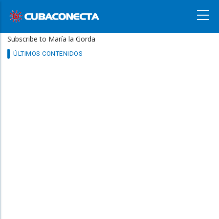
Skip
Main
to
navigation
main
Subscribe to María la Gorda
content
ÚLTIMOS CONTENIDOS