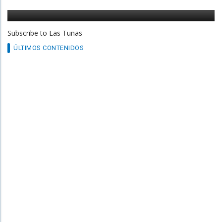
/
19 Apr 17
TURISMO
Subscribe to Las Tunas
ÚLTIMOS CONTENIDOS